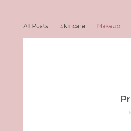
All Posts
Skincare
Makeup
Pr