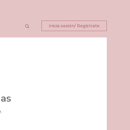
Inicia sesión/ Regístrate
das
.