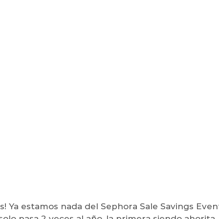
s! Ya estamos nada del Sephora Sale Savings Even
olo pasa 2 veces al año, la primera siendo ahorita,