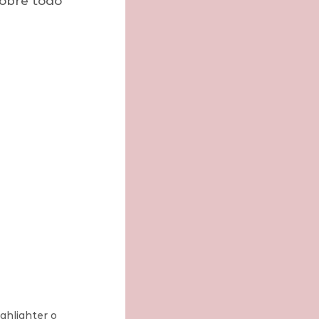
obre todo 
ghlighter o 