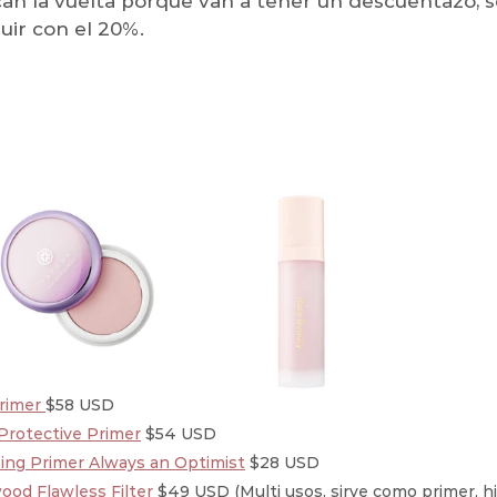
an la vuelta porque van a tener un descuentazo, s
uir con el 20%. 
rimer 
$58 USD
Protective Primer
 $54 USD
sing Primer Always an Optimist
 $28 USD
ood Flawless Filter
 $49 USD (Multi usos, sirve como primer, hi