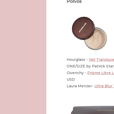
Polvos
Hourglass - 
Veil Transluc
ONE/SIZE by Patrick Starr
Givenchy - 
Prisme Libre 
USD
Laura Mercier- 
Ultra Blur