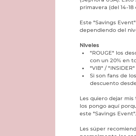
primavera (del 14-18 
Este "Savings Event"
dependiendo del nive
Niveles
"ROUGE" los descu
con un 20% en to
"VIB" / "INSIDER"
Si son fans de l
descuento desde e
Les quiero dejar mis 
los pongo aquí porqu
este "Savings Event"
Les súper recomiend