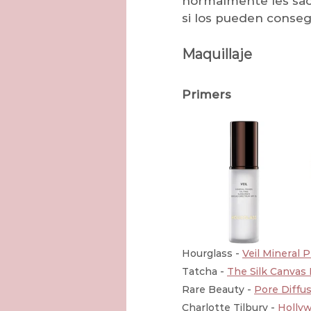
normalmente les sac
si los pueden conseg
Maquillaje 
Primers
Hourglass - 
Veil Mineral P
Tatcha - 
The Silk Canvas 
Rare Beauty - 
Pore Diffu
Charlotte Tilbury - 
Hollyw