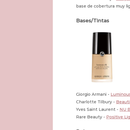
base de cobertura muy lig
Bases/Tintas
Giorgio Armani - 
Luminous
Charlotte Tilbury - 
Beauti
Yves Saint Laurent - 
NU B
Rare Beauty - 
Positive Li