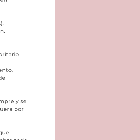
, 
n.
ritario 
ento.
de 
empre y se 
uera por 
que 